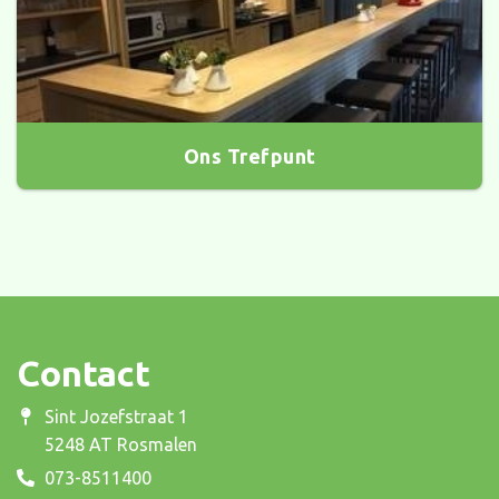
Ons Trefpunt
Contact
Sint Jozefstraat 1
5248 AT Rosmalen
073-8511400